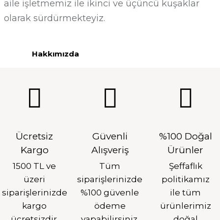
aile işletmemiz ile ikinci ve üçüncü kuşaklar
olarak sürdürmekteyiz.
Hakkımızda
Ücretsiz
Güvenli
%100 Doğal
Kargo
Alışveriş
Ürünler
1500 TL ve
Tüm
Şeffaflık
üzeri
siparişlerinizde
politikamız
siparişlerinizde
%100 güvenle
ile tüm
kargo
ödeme
ürünlerimiz
ücretsizdir.
yapabilirsiniz.
doğal