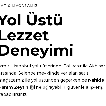
SATIŞ MAĞAZAMIZ
Yol Üstü
Lezzet
Deneyimi
İzmir – İstanbul yolu üzerinde, Balıkesir ile Akhisar
arasında Gelenbe mevkiinde yer alan satış
mağazamız ile yol üstünden geçerken de
Nahide
Hanım Zeytinliği
‘ne uğrayabilir, güvenle alışveriş
yapabilirsiniz.