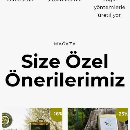
yöntemlerle
üretiliyor.
MAĞAZA
Size Özel
Önerilerimiz
-16%
-25%