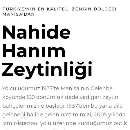
TÜRKIYE'NIN EN KALITELI ZENGIN BÖLGESI
MANISA'DAN
Nahide
Hanım
Zeytinliği
Yolculuğumuz 1937’te Manisa’nın Gelenbe
köyünde 150 dönümlük dede yadigarı zeytin
bahçelerimiz ile başladı. 1937’den bu yana aile
geleneği haline gelen üretimimizi, 2005 yılında
İzmir-İstanbul yolu üzerinde kurduğumuz butik