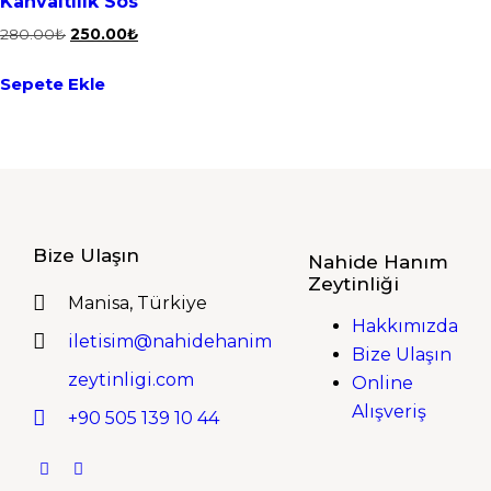
Kahvaltılık Sos
280.00
₺
250.00
₺
Sepete Ekle
Bize Ulaşın
Nahide Hanım
Zeytinliği
Manisa, Türkiye
Hakkımızda
iletisim@nahidehanim
Bize Ulaşın
zeytinligi.com
Online
Alışveriş
+90 505 139 10 44