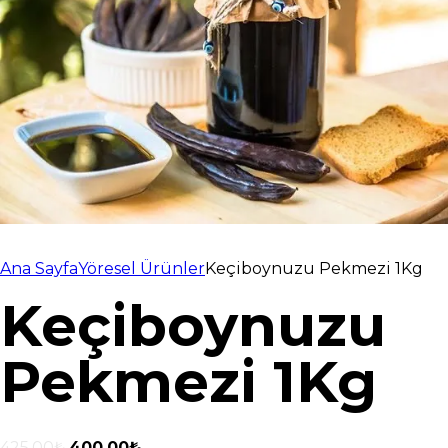
Ana Sayfa
Yöresel Ürünler
Keçiboynuzu Pekmezi 1Kg
Keçiboynuzu
Pekmezi 1Kg
425.00
₺
400.00
₺