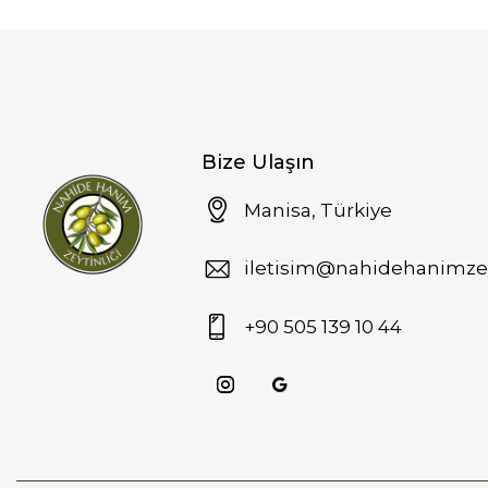
Bize Ulaşın
Manisa, Türkiye
iletisim@nahidehanimzey
+90 505 139 10 44