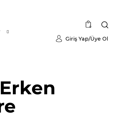
0
r
Giriş Yap/Üye Ol
 Erken
re