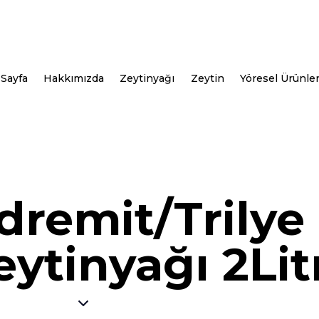
Sayfa
Hakkımızda
Zeytinyağı
Zeytin
Yöresel Ürünle
dremit/Trilye
ytinyağı 2Lit