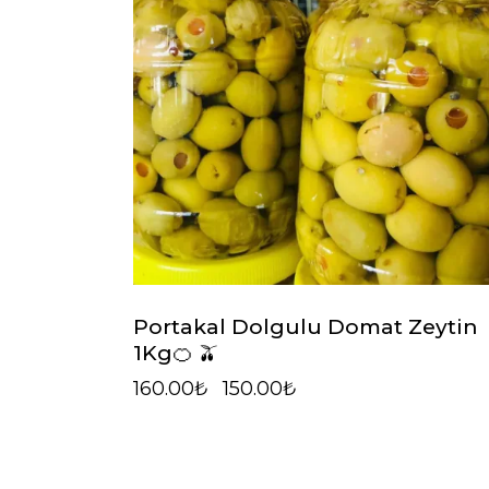
Portakal Dolgulu Domat Zeytin
1Kg🍊 🫒
160.00
₺
150.00
₺